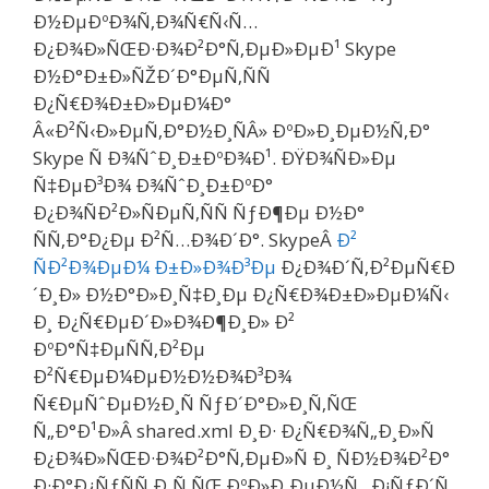
Ð½ÐµÐºÐ¾Ñ‚Ð¾Ñ€Ñ‹Ñ…
Ð¿Ð¾Ð»ÑŒÐ·Ð¾Ð²Ð°Ñ‚ÐµÐ»ÐµÐ¹ Skype
Ð½Ð°Ð±Ð»ÑŽÐ´Ð°ÐµÑ‚ÑÑ
Ð¿Ñ€Ð¾Ð±Ð»ÐµÐ¼Ð°
Â«Ð²Ñ‹Ð»ÐµÑ‚Ð°Ð½Ð¸ÑÂ» ÐºÐ»Ð¸ÐµÐ½Ñ‚Ð°
Skype Ñ Ð¾ÑˆÐ¸Ð±ÐºÐ¾Ð¹. ÐŸÐ¾ÑÐ»Ðµ
Ñ‡ÐµÐ³Ð¾ Ð¾ÑˆÐ¸Ð±ÐºÐ°
Ð¿Ð¾ÑÐ²Ð»ÑÐµÑ‚ÑÑ ÑƒÐ¶Ðµ Ð½Ð°
ÑÑ‚Ð°Ð¿Ðµ Ð²Ñ…Ð¾Ð´Ð°. SkypeÂ
Ð²
ÑÐ²Ð¾ÐµÐ¼ Ð±Ð»Ð¾Ð³Ðµ
Ð¿Ð¾Ð´Ñ‚Ð²ÐµÑ€Ð
´Ð¸Ð» Ð½Ð°Ð»Ð¸Ñ‡Ð¸Ðµ Ð¿Ñ€Ð¾Ð±Ð»ÐµÐ¼Ñ‹
Ð¸ Ð¿Ñ€ÐµÐ´Ð»Ð¾Ð¶Ð¸Ð» Ð²
ÐºÐ°Ñ‡ÐµÑÑ‚Ð²Ðµ
Ð²Ñ€ÐµÐ¼ÐµÐ½Ð½Ð¾Ð³Ð¾
Ñ€ÐµÑˆÐµÐ½Ð¸Ñ ÑƒÐ´Ð°Ð»Ð¸Ñ‚ÑŒ
Ñ„Ð°Ð¹Ð»Â shared.xml Ð¸Ð· Ð¿Ñ€Ð¾Ñ„Ð¸Ð»Ñ
Ð¿Ð¾Ð»ÑŒÐ·Ð¾Ð²Ð°Ñ‚ÐµÐ»Ñ Ð¸ ÑÐ½Ð¾Ð²Ð°
Ð·Ð°Ð¿ÑƒÑÑ‚Ð¸Ñ‚ÑŒ ÐºÐ»Ð¸ÐµÐ½Ñ‚. Ð¡ÑƒÐ´Ñ