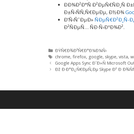
ÐÐ¾Ð²Ð°Ñ Ð²ÐµÑ€ÑÐ¸Ñ 
Ð±Ñ‹ÑÑ‚Ñ€ÐµÐµ, Ð½Ð¾
Goo
Ð’Ñ‹ÑˆÐµÐ»
ÑÐµÑ€Ð²Ð¸Ñ-Ð¿
Ð²ÑÐµÑ… ÑÐ·Ñ‹ÐºÐ¾Ð².
Categories
ÐŸÑ€Ð¾Ð³Ñ€Ð°Ð¼Ð¼Ñ‹
Tags
chrome
,
firefox
,
google
,
skype
,
vista
,
w
Google Apps Sync Ð´Ð»Ñ Microsoft Ou
Ðž Ð·Ð°Ð¿Ñ€ÐµÑ‚Ðµ Skype Ð² Ð Ð¾ÑÑ