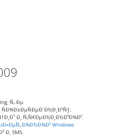
009
ng, Ñ‚.Ðµ.
 ÑÐ¾Ð±ÐµÑÐµÐ´Ð½Ð¸ÐºÑƒ,
Ð¸Ð¹ Ð¸ Ñ‚Ñ€ÐµÐ½Ð¸Ð½Ð³Ð¾Ð².
‚ÐµÐ»ÐµÑ„Ð¾Ð½Ð¾Ð² Windows
² Ð¸ SMS.