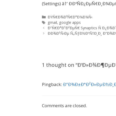
(Settings) â†’ Ð­ÐºÑÐ¿ÐµÑ€Ð¸Ð
Categories
ÐŸÑ€Ð¾Ð³Ñ€Ð°Ð¼Ð¼Ñ‹
Tags
gmail
,
google apps
Ð”Ñ€Ð°Ð¹Ð²ÐµÑ€ Synaptics Ñ Ð¿Ð¾
ÐÐ¾Ð²Ñ‹Ðµ Ñ„ÑƒÐ½ÐºÑ†Ð¸Ð¸ Ð”Ð¾
1 thought on “Ð’Ð»Ð¾Ð¶ÐµÐ
Pingback:
Ð”Ð¾Ð±Ð°Ð²Ð»ÐµÐ½Ð¸Ð
Comments are closed.