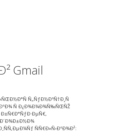
² Gmail
»ÑŒÐ½Ð°Ñ Ñ„ÑƒÐ½ÐºÑ†Ð¸Ñ
ÑŒÐºÐ¾ Ñ Ð¿Ð¾Ð¼Ð¾Ñ‰ÑŒÑŽ
 Ð±Ñ€Ð°ÑƒÐ·ÐµÑ€,
ÑƒÐ´Ð¾Ð±Ð½Ð¾
¸ÑÑ‚ÐµÐ¼Ñƒ ÑÑ€Ð»Ñ‹ÐºÐ¾Ð²: