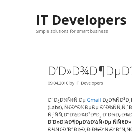
Skip
to
IT Developers
content
Simple solutions for smart business
Ð’Ð»Ð¾Ð¶ÐµÐ½
09.04.2010
by
IT Developers
Ð’ Ð¿Ð¾Ñ‡Ñ‚Ðµ
Gmail
Ð¿Ð¾ÑÐ²Ð¸
(Labs), Ñ€Ð°Ð½ÐµÐµ Ð´Ð¾ÑÑ‚
ÑƒÑÑ‚Ð°Ð½Ð¾Ð²ÐºÐ¸ Ð´Ð¾Ð¿Ð¾
Ð’Ð»Ð¾Ð¶ÐµÐ½Ð½Ñ‹Ðµ ÑÑ€Ð»
Ð¾Ñ€Ð³Ð°Ð½Ð¸Ð·Ð¾Ð²Ñ‹Ð²Ð°Ñ‚ÑŒ