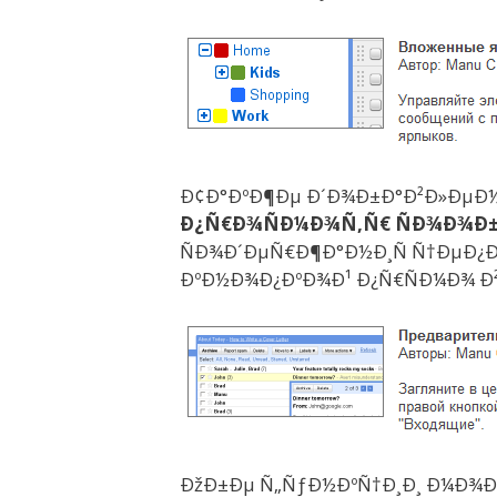
Ð¢Ð°ÐºÐ¶Ðµ Ð´Ð¾Ð±Ð°Ð²Ð»ÐµÐ½
Ð¿Ñ€Ð¾ÑÐ¼Ð¾Ñ‚Ñ€ ÑÐ¾Ð¾Ð
ÑÐ¾Ð´ÐµÑ€Ð¶Ð°Ð½Ð¸Ñ Ñ†ÐµÐ¿
ÐºÐ½Ð¾Ð¿ÐºÐ¾Ð¹ Ð¿Ñ€ÑÐ¼Ð¾ Ð²
ÐžÐ±Ðµ Ñ„ÑƒÐ½ÐºÑ†Ð¸Ð¸ Ð¼Ð¾Ð