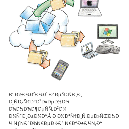
Ð’ Ð½Ð¾Ð²Ð¾Ð¹ Ð²ÐµÑ€ÑÐ¸Ð¸
Ð¸ÑÐ¿Ñ€Ð°Ð²Ð»ÐµÐ½Ð¾
Ð¼Ð½Ð¾Ð¶ÐµÑÑ‚Ð²Ð¾
Ð¾ÑˆÐ¸Ð±Ð¾Ðº,Â Ð·Ð½Ð°Ñ‡Ð¸Ñ‚ÐµÐ»ÑŒÐ½Ð
¾ ÑƒÑÐºÐ¾Ñ€ÐµÐ½Ð° Ñ€Ð°Ð±Ð¾Ñ‚Ð°