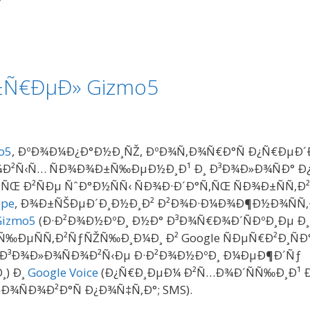
±Ñ€ÐµÐ» Gizmo5
o5
, ÐºÐ¾Ð¼Ð¿Ð°Ð½Ð¸ÑŽ, ÐºÐ¾Ñ‚Ð¾Ñ€Ð°Ñ Ð¿Ñ€ÐµÐ´Ð
¾Ð²Ñ‹Ñ… ÑÐ¾Ð¾Ð±Ñ‰ÐµÐ½Ð¸Ð¹ Ð¸ Ð³Ð¾Ð»Ð¾ÑÐ° Ð
ÑŒ Ð²ÑÐµ ÑˆÐ°Ð½ÑÑ‹ ÑÐ¾Ð·Ð´Ð°Ñ‚ÑŒ ÑÐ¾Ð±ÑÑ
ype
, Ð¾Ð±ÑŠÐµÐ´Ð¸Ð½Ð¸Ð² Ð²Ð¾Ð·Ð¼Ð¾Ð¶Ð½Ð¾ÑÑ‚Ð
Gizmo5
(Ð·Ð²Ð¾Ð½ÐºÐ¸ Ð½Ð° Ð³Ð¾Ñ€Ð¾Ð´ÑÐºÐ¸Ðµ 
Ñ‰ÐµÑÑ‚Ð²ÑƒÑŽÑ‰Ð¸Ð¼Ð¸ Ð² Google ÑÐµÑ€Ð²Ð¸ÑÐ
 Ð³Ð¾Ð»Ð¾ÑÐ¾Ð²Ñ‹Ðµ Ð·Ð²Ð¾Ð½ÐºÐ¸ Ð¼ÐµÐ¶Ð´Ñƒ
) Ð¸
Google Voice
(Ð¿Ñ€Ð¸ÐµÐ¼ Ð²Ñ…Ð¾Ð´ÑÑ‰Ð¸Ð¹ 
¾ÑÐ¾Ð²Ð°Ñ Ð¿Ð¾Ñ‡Ñ‚Ð°; SMS).