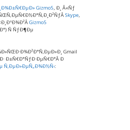
Ð¸Ð¾Ð±Ñ€ÐµÐ» Gizmo5
, Ð¸ Â«Ñƒ
Ð»ÑŒÑ‚ÐµÑ€Ð½Ð°Ñ‚Ð¸Ð²ÑƒÂ
Skype
,
‡Ð¸ÐºÐ¾Ð²Â
Gizmo5
°) Ñ ÑƒÐ¶Ðµ
Ð¾Ð»ÑŒÐ·Ð¾Ð²Ð°Ñ‚ÐµÐ»Ð¸ Gmail
Ð· Ð±Ñ€Ð°ÑƒÐ·ÐµÑ€Ð°Â Ð
µ Ñ‚ÐµÐ»ÐµÑ„Ð¾Ð½Ñ‹
: