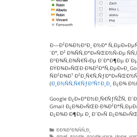
Ð—Ð²Ð¾Ð½ÐºÐ¸ Ð½Ð° Ñ‚ÐµÐ»ÐµÑ„
´Ð°, Ð² Ð¾ÑÑ‚Ð°Ð»ÑŒÐ½Ñ‹Ðµ Ñ
ÐºÐ¾Ñ‚Ð¾Ñ€Ñ‹Ðµ Ð´Ð°Ð¶Ðµ Ð´Ðµ
ÐŸÐ¾Ð»ÑŒÐ·Ð¾Ð²Ð°Ñ‚ÐµÐ»Ð¸ Goo
ÑÐ²Ð¾Ð¹ Ð²Ð¸Ñ€Ñ‚ÑƒÐ°Ð»ÑŒÐ½Ñ
(
Ð¸Ð½ÑÑ‚Ñ€ÑƒÐºÑ†Ð¸Ð¸
Ð¿Ð¾ Ð½Ð
Google Ð¿Ð»Ð°Ð½Ð¸Ñ€ÑƒÑŽÑ‚ Ð´
Gmail Ð¿Ð¾Ð»ÑŒÐ·Ð¾Ð²Ð°Ñ‚ÐµÐ»
Ð¿Ð¾Ð·Ð¶Ðµ Ð¸ Ð´Ð»Ñ Ð¿Ð¾Ð»ÑŒ
Categories
ÐÐ¾Ð²Ð¾ÑÑ‚Ð¸
Tags
gmail
,
google
,
google voice
,
skype
,
voi