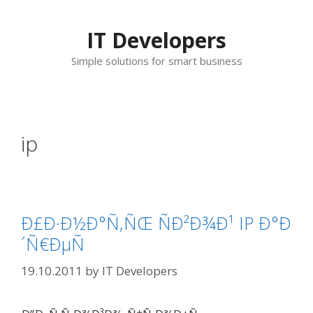
Skip
to
IT Developers
content
Simple solutions for smart business
ip
Ð£Ð·Ð½Ð°Ñ‚ÑŒ ÑÐ²Ð¾Ð¹ IP Ð°Ð
´Ñ€ÐµÑ
19.10.2011
by
IT Developers