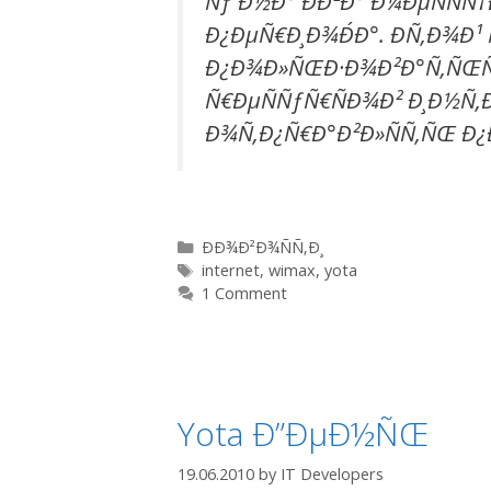
´Ñƒ Ð½Ð° Ð´Ð²Ð° Ð¼ÐµÑ
Ð¿ÐµÑ€Ð¸Ð¾Ð´Ð°. Ð­Ñ‚Ð¾Ð¹
Ð¿Ð¾Ð»ÑŒÐ·Ð¾Ð²Ð°Ñ‚ÑŒÑ
Ñ€ÐµÑÑƒÑ€ÑÐ¾Ð² Ð¸Ð½Ñ‚
Ð¾Ñ‚Ð¿Ñ€Ð°Ð²Ð»ÑÑ‚ÑŒ Ð¿
Categories
ÐÐ¾Ð²Ð¾ÑÑ‚Ð¸
Tags
internet
,
wimax
,
yota
1 Comment
Yota Ð”ÐµÐ½ÑŒ
19.06.2010
by
IT Developers