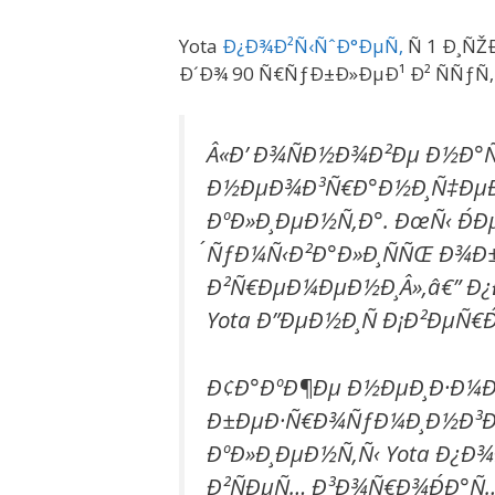
Yota
Ð¿Ð¾Ð²Ñ‹ÑˆÐ°ÐµÑ‚
Ñ 1 Ð¸Ñ
Ð´Ð¾ 90 Ñ€ÑƒÐ±Ð»ÐµÐ¹ Ð² ÑÑƒÑ‚
Â«Ð’ Ð¾ÑÐ½Ð¾Ð²Ðµ Ð½Ð°
Ð½ÐµÐ¾Ð³Ñ€Ð°Ð½Ð¸Ñ‡ÐµÐ½Ð
ÐºÐ»Ð¸ÐµÐ½Ñ‚Ð°. ÐœÑ‹ Ð´Ð
´ÑƒÐ¼Ñ‹Ð²Ð°Ð»Ð¸ÑÑŒ Ð¾Ð
Ð²Ñ€ÐµÐ¼ÐµÐ½Ð¸Â»,â€” Ð
Yota Ð”ÐµÐ½Ð¸Ñ Ð¡Ð²ÐµÑ€Ð
Ð¢Ð°ÐºÐ¶Ðµ Ð½ÐµÐ¸Ð·Ð¼Ðµ
Ð±ÐµÐ·Ñ€Ð¾ÑƒÐ¼Ð¸Ð½Ð³Ð¾
ÐºÐ»Ð¸ÐµÐ½Ñ‚Ñ‹ Yota Ð¿Ð¾
Ð²ÑÐµÑ… Ð³Ð¾Ñ€Ð¾Ð´Ð°Ñ… 