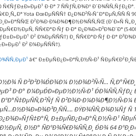
 Ñ€ÑƒÐ±Ð»ÐµÐ¹ Ð·Ð° 7 ÑÑƒÑ‚Ð¾Ðº Ð´Ð¾ÑÑ‚ÑƒÐ¿Ð°.
€Ð¸Ñ„Ð° Yota ÐœÐµÑÑÑ† Ð¿Ð¾Ð²Ñ‹ÑˆÐ°ÐµÑ‚ÑÑ Ñ 
Ð¸Ð»Ð°ÑÑŒ Ð²Ð¾Ð·Ð¼Ð¾Ð¶Ð½Ð¾ÑÑ‚ÑŒ (Ð´Ð»Ñ Ñ„Ð¸
ÐµÑ€Ð½ÐµÑ‚ ÑÑ€Ð°Ð·Ñƒ Ð·Ð° Ð¿Ð¾Ð»Ð³Ð¾Ð´Ð° (540
±Ð»ÐµÐ¹ Ð² Ð¼ÐµÑÑÑ†) Ð¸ ÑÑ€Ð°Ð·Ñƒ Ð·Ð° Ð³Ð¾Ð
Ð»ÐµÐ¹ Ð² Ð¼ÐµÑÑÑ†).
¾ÑÑ‚ÐµÐ¹
â€” Ð±ÐµÑÐ¿Ð»Ð°Ñ‚Ð½Ñ‹Ð¹ ÑÐµÑ€Ð²Ð¸Ñ
Ð¾ Ñ Ð²Ð²Ð¾Ð´Ð¾Ð¼ Ð½Ð¾Ð²Ñ‹Ñ… Ñ‚Ð°Ñ€Ð¸
µÐ³ Ð·Ð° Ð¼ÐµÐ´Ð»ÐµÐ½Ð½Ñ‹Ð¹ Ð´Ð¾ÑÑ‚ÑƒÐ¿ 
 ÐºÐ°Ñ‡ÐµÑÑ‚Ð²Ñƒ Ñ Ð²Ð¾Ð·Ð¼Ð¾Ð¶Ð½Ñ‹Ð¼
ÐµÑ…Ð½Ð¾Ð»Ð¾Ð³Ð¸ÑÑ…. ÐŸÐ¾ÑÑ‚Ð¾Ð¼Ñƒ Ñ 
‹ Ð¿Ð¾Ð»ÑƒÑ‡Ð°Ñ‚ Ð±ÐµÑÐ¿Ð»Ð°Ñ‚Ð½Ñ‹Ð¹ ÑÐµÑ
€Ð½ÐµÑ‚ Ð½Ð° ÑÐºÐ¾Ñ€Ð¾ÑÑ‚Ð¸ Ð´Ð¾ 64 ÐºÐ¸