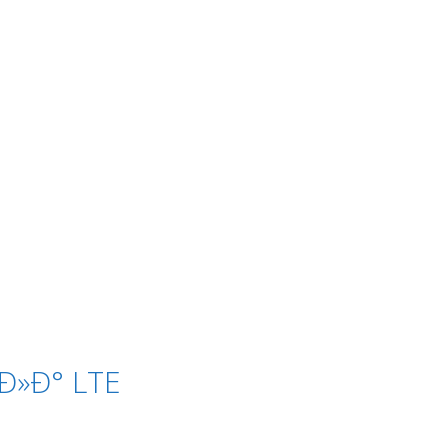
¸Ð»Ð° LTE