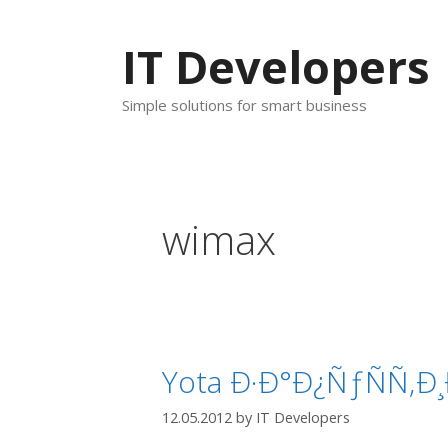
Skip
to
IT Developers
content
Simple solutions for smart business
wimax
Yota Ð·Ð°Ð¿ÑƒÑÑ‚Ð
12.05.2012
by
IT Developers