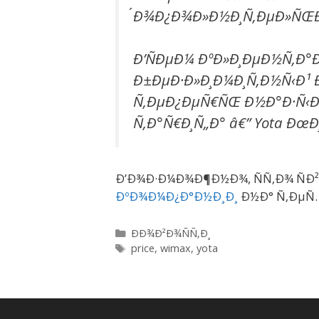
´Ð¾Ð¿Ð¾Ð»Ð½Ð¸Ñ‚ÐµÐ»ÑŒÐ
Ð’ÑÐµÐ¼ ÐºÐ»Ð¸ÐµÐ½Ñ‚Ð°Ð
Ð±ÐµÐ·Ð»Ð¸Ð¼Ð¸Ñ‚Ð½Ñ‹Ð¹ Ð
Ñ‚ÐµÐ¿ÐµÑ€ÑŒ Ð½Ð°Ð·Ñ‹Ð²
Ñ‚Ð°Ñ€Ð¸Ñ„Ð° â€” Yota ÐœÐ
Ð’Ð¾Ð·Ð¼Ð¾Ð¶Ð½Ð¾, ÑÑ‚Ð¾ Ñ
ÐºÐ¾Ð¼Ð¿Ð°Ð½Ð¸Ð¸
Ð½Ð° Ñ‚ÐµÑ
Categories
ÐÐ¾Ð²Ð¾ÑÑ‚Ð¸
Tags
price
,
wimax
,
yota