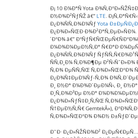
Ð¡ 10 Ð¼Ð°Ñ Yota Ð¾Ñ‚ÐºÐ»ÑŽÑ‡
Ð½Ð¾Ð²ÑƒÑŽ â€”
LTE
. Ð¡Ñ‚Ð°Ñ€Ñ
Ð¿Ð¾ÑÑ‚Ð¾Ð¼Ñƒ
Yota Ð±ÐµÑÐ¿
Ð¿Ð¾Ð»ÑŒÐ·Ð¾Ð²Ð°Ñ‚ÐµÐ»ÑÐ¼. 
´ÐºÐ¾ â€” ÐºÑƒÑ€ÑŒÐµÑ€ÑÐºÐ¾Ð
Ð¼Ð¾Ð¼ÐµÐ½Ñ‚Ð° Ñ€Ð°Ð·Ð¼ÐµÑ‰Ð
Ð¿Ð¾ÑÑ‚Ð¾Ð¼Ñƒ ÑƒÑÑ‚Ñ€Ð¾Ð¹Ñ
ÑÑ‚Ð¸Ð¼ Ñ‚Ð¾Ð¶Ðµ Ð²Ñ‹ÑˆÐ»Ð¾ Ð
Ñ‚Ð¾ ÐµÑÑ‚ÑŒ Ñ‚Ð¾Ð»ÑŒÐºÐ¾ Ñ
Ð¿Ð¾Ñ‡ÐµÐ¼Ñƒ-Ñ‚Ð¾ Ð¾Ñ‚Ð´ÐµÐ
Ð¸ Ð½Ð° Ð¼Ð¾Ð´ÐµÐ¼Ñ‹, Ð¸ Ð½Ð
Ð¸Ñ‚Ð¾Ð³Ðµ Ð½Ð° Ð¼Ð¾Ð¼ÐµÐ½Ñ‚ 
Ð¿Ð¾Ð»ÑƒÑ‡Ð¸Ñ‚ÑŒ Ñ‚Ð¾Ð»ÑŒÐº
Ñ†ÐµÐ½Ñ‚Ñ€ GemtekÂ»), ÐºÐ¾Ñ‚
Ñ‚Ð¾Ð»ÑŒÐºÐ¾ Ð¾Ð½ Ð±ÑƒÐ´ÐµÑ‚
Ð˜Ð· Ð¿Ð»ÑŽÑÐ¾Ð² Ð¿ÐµÑ€ÐµÑ…Ð